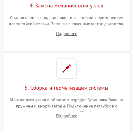
4. Замена механических узлов
Установка новых подшипников и сальников с применением
влагостойкой смазки. Замена изношенных щеток двигателя,
порванного ремня привода, неисправного сливного насоса
Подробнее
или поврежденной резиновой манжеты.
5. Сборка и герметизация системы
Монтаж всех узлов в обратном порядке. Установка бака на
пружины и амортизаторы. Подключение патрубков с
надежной фиксацией хомутами. Обработка стыков
Подробнее
герметиком для предотвращения возможных протечек воды.