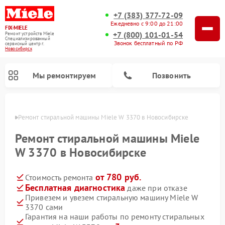
+7 (383) 377-72-09
Ежедневно с 9:00 до 21:00
FIX-MIELE
+7 (800) 101-01-54
Ремонт устройств Miele
Специализированный
Звонок бесплатный по РФ
cервисный центр г.
Новосибирск
Мы ремонтируем
Позвонить
ирске
Ремонт стиральной машины Miele W 3370 в Новосибирске
Ремонт стиральной машины Miele
W 3370 в Новосибирске
от 780 руб.
Стоимость ремонта
Бесплатная диагностика
даже при отказе
Привезем и увезем стиральную машину Miele W
3370 сами
Ремонт вертикальных пылесосов Miele
Ремонт роботов-пылесосов Miele
Ремонт варочных панелей Miele
Ремонт микроволновых печей Miele
Ремонт посудомоечных машин Miele
Ремонт гладильных систем Miele
Ремонт сушильных машин Miele
Гарантия на наши работы по ремонту стиральных