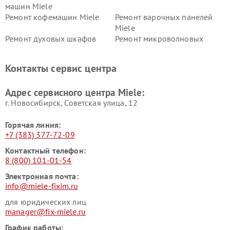
машин Miele
Ремонт кофемашин Miele
Ремонт варочных панелей
Miele
Ремонт духовых шкафов
Ремонт микроволновых
Miele
печей Miele
Ремонт парогенераторов
Ремонт вытяжек Miele
Контакты сервис центра
Miele
Ремонт гладильных систем
Ремонт вертикальных
Адрес сервисного центра Miele:
Miele
пылесосов Miele
г. Новосибирск, Советская улица, 12
Горячая линия:
+7 (383) 377-72-09
Контактный телефон:
8 (800) 101-01-54
Электронная почта:
info@miele-fixim.ru
для юридических лиц
manager@fix-miele.ru
График работы: