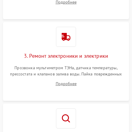
Подробнее
крестовины на износ, а манжеты люка на разрывы.
3. Ремонт электроники и электрики
Прозвонка мультиметром ТЭНа, датчика температуры,
прессостата и клапанов залива воды. Пайка поврежденных
дорожек или замена симисторов на плате управления.
Подробнее
Восстановление целостности проводки и контактов.