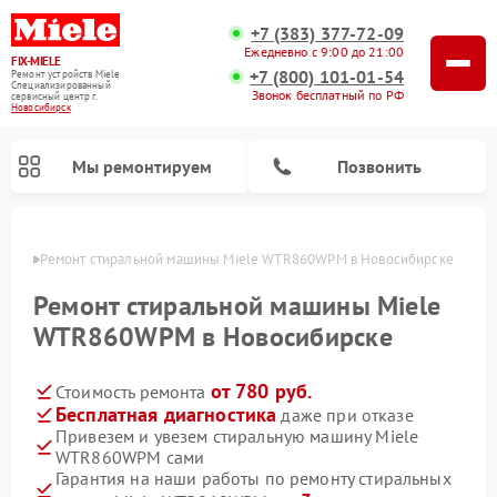
+7 (383) 377-72-09
Ежедневно с 9:00 до 21:00
FIX-MIELE
+7 (800) 101-01-54
Ремонт устройств Miele
Специализированный
Звонок бесплатный по РФ
cервисный центр г.
Новосибирск
Мы ремонтируем
Позвонить
ирске
Ремонт стиральной машины Miele WTR860WPM в Новосибирске
Ремонт стиральной машины Miele
WTR860WPM в Новосибирске
от 780 руб.
Стоимость ремонта
Бесплатная диагностика
даже при отказе
Привезем и увезем стиральную машину Miele
WTR860WPM сами
Ремонт вертикальных пылесосов Miele
Ремонт роботов-пылесосов Miele
Ремонт варочных панелей Miele
Ремонт микроволновых печей Miele
Ремонт посудомоечных машин Miele
Ремонт гладильных систем Miele
Ремонт сушильных машин Miele
Гарантия на наши работы по ремонту стиральных