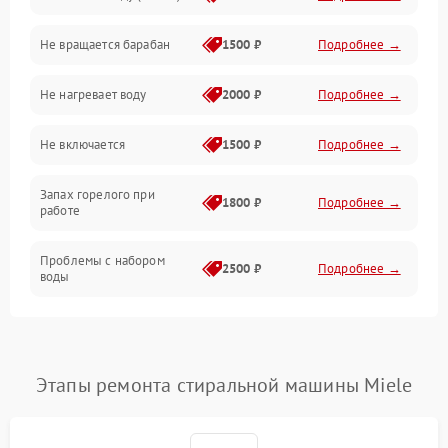
Не вращается барабан
1500 ₽
Подробнее →
Слив
Не нагревает воду
2000 ₽
Подробнее →
Программное обеспечение
Не включается
1500 ₽
Подробнее →
Запах горелого при
1800 ₽
Подробнее →
работе
Проблемы с набором
2500 ₽
Подробнее →
воды
Замена ТЭНа
2200 ₽
Подробнее →
Замена платы управления
2200 ₽
Подробнее →
Этапы ремонта стиральной машины Miele