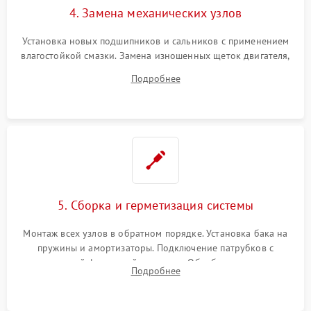
4. Замена механических узлов
Установка новых подшипников и сальников с применением
влагостойкой смазки. Замена изношенных щеток двигателя,
порванного ремня привода, неисправного сливного насоса
Подробнее
или поврежденной резиновой манжеты.
5. Сборка и герметизация системы
Монтаж всех узлов в обратном порядке. Установка бака на
пружины и амортизаторы. Подключение патрубков с
надежной фиксацией хомутами. Обработка стыков
Подробнее
герметиком для предотвращения возможных протечек воды.