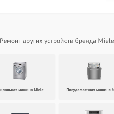
ильная эксплуатация значительно снижают
к.
услуг
работ по восстановлению функциональности
ремонт различной сложности с использованием
Ремонт других устройств бренда Miel
р обладает специальной подготовкой и регулярно
FIX-MIELE позволяет точно определить причины
ступна всем клиентам и помогает составить детальный
ением сроков и стоимости.
ановления
го установленному регламенту. Сначала
тиральная машина Miele
Посудомоечная машина M
 оборудования. После этого формируется подробная
ения. При согласовании условий мы приступаем к
ием оригинальных запасных частей. Завершающий
ройства и предоставление гарантийных обязательств.