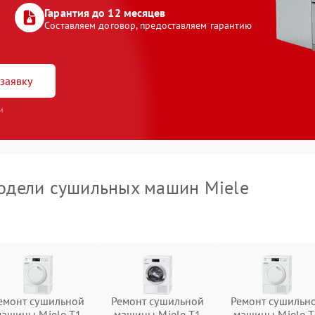
Гарантия до 12 месяцев
Составляем договор, предоставляем гарантию
заявку
и
одели сушильных машин Miele
емонт сушильной
Ремонт сушильной
Ремонт сушильн
машины Miele T1
машины Miele T1
машины Miele T