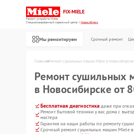
FIX-MIELE
Ремонт устройств Miele
Специализированный cервисный центр г.
Новосибирск
Мы ремонтируем
Срочный ремонт
Це
Главная
Ремонт сушильных машин Miele в Новосибирске
Ремонт сушильных
в Новосибирске от 8
Бесплатная диагностика
даже при отказ
Ремонт бытовой техники у вас дома с вые
мастера
Гарантия на наши работы по ремонту суш
Срочный ремонт сушильных машин Miele в 
Ремонт роботов-пылесосов Miele
Ремонт стиральных машин Miele
Ремонт посудомоечных машин Miele
Ремонт варочных панелей Miele
Ремонт духовых шкафов Miele
Ремонт микроволновых печей Miele
Ремонт парогенераторов Miele
Ремонт гладильных систем Miele
Ремонт вертикальных пылесосов Miele