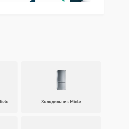
e
iele
Холодильник Miele