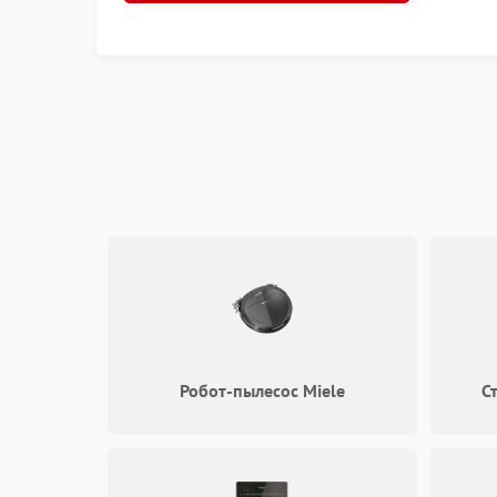
Регулярное техническое обслуживание и прав
вероятность возникновения серьезных поломо
Комплекс предоставляемых 
Наши специалисты выполняют полный спектр 
сушильного оборудования. Мы осуществляем 
оригинальных запасных частей. Каждый масте
проходит техническое обучение.
Бесплатная диагностика в сервисном центре 
неисправности до начала работ. Эта услуга до
план последующих действий с четким определ
Организация процесса восст
Техническое обслуживание проводится по стро
Робот-пылесос Miele
С
выполняется первичный осмотр и диагностика
смета с указанием стоимости и сроков выполн
выполнению ремонтных операций с применен
этап включает тестирование всех функций уст