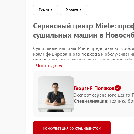
Безопасность
Ремонт
Гарантия
Сервисный центр Miele: пр
сушильных машин в Новоси
Сушильные машины Miele представляют собой
квалифицированного подхода к обслуживанию
предлагает комплексное восстановление рабо
обращение для ремонта сушильной машины Mie
Читать далее
незначительных неполадок в серьезные пробл
Распространенные неисправ
Георгий Поляков
Эксперт сервисного центр F
Сушильное оборудование имеет характерный 
Специализация:
техника бр
эксплуатации. Основные виды неполадок, с к
нарушения работы нагревательных элемент
проблемы с системой вентиляции и конден
неисправности барабана и приводного мех
Консультация со специалистом
сбои в работе электронного блока управле