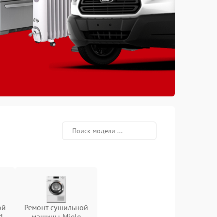
ой
Ремонт сушильной
1
машины Miele