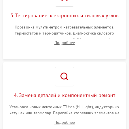
3. Тестирование электронных и силовых узлов
Прозвонка мультиметром нагревательных элементов,
термостатов и термодатчиков. Диагностика силового
модуля, реле, диодных мостов и IGBT-транзисторов (для
Подробнее
индукции). Проверка кранов и газ-контроля (для газовых
панелей).
4. Замена деталей и компонентный ремонт
Установка новых ленточных ТЭНов (Hi-Light), индукторных
катушек или термопар. Перепайка сгоревших элементов на
плате управления, восстановление токопроводящих
Подробнее
дорожек. Очистка контактов и замена поврежденной