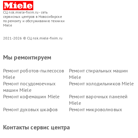
СЦ nsk.miele-fixim.ru - сеть
сервисных центров в Новосибирске
по ремонту и обслуживанию техники
Miele
2021-2026 © СЦ nsk.miele-fixim.ru
Мы ремонтируем
Ремонт роботов-пылесосов
Ремонт стиральных машин
Miele
Miele
Ремонт посудомоечных
Ремонт холодильников Miele
машин Miele
Ремонт кофемашин Miele
Ремонт варочных панелей
Miele
Ремонт духовых шкафов
Ремонт микроволновых
Miele
печей Miele
Ремонт парогенераторов
Ремонт вытяжек Miele
Контакты сервис центра
Miele
Ремонт гладильных систем
Ремонт вертикальных