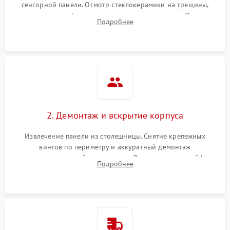
сенсорной панели. Осмотр стеклокерамики на трещины,
проверка конфорок на равномерность нагрева. Опрос
Подробнее
клиента о симптомах (не включается, не видит посуду,
щелкает).
2. Демонтаж и вскрытие корпуса
Извлечение панели из столешницы. Снятие крепежных
винтов по периметру и аккуратный демонтаж
стеклокерамической поверхности. Отсоединение шлейфов
Подробнее
сенсорного блока для доступа к силовым платам, катушкам
или ТЭНам.