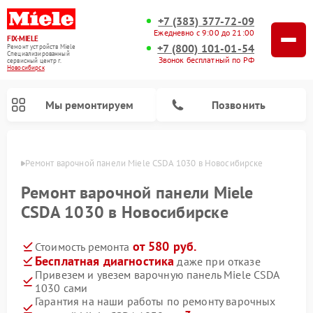
+7 (383) 377-72-09
Ежедневно с 9:00 до 21:00
FIX-MIELE
+7 (800) 101-01-54
Ремонт устройств Miele
Специализированный
Звонок бесплатный по РФ
cервисный центр г.
Новосибирск
Мы ремонтируем
Позвонить
ирске
Ремонт варочной панели Miele CSDA 1030 в Новосибирске
Ремонт варочной панели Miele
CSDA 1030 в Новосибирске
от 580 руб.
Стоимость ремонта
Бесплатная диагностика
даже при отказе
Привезем и увезем варочную панель Miele CSDA
1030 сами
Ремонт вертикальных пылесосов Miele
Ремонт роботов-пылесосов Miele
Ремонт посудомоечных машин Miele
Ремонт микроволновых печей Miele
Ремонт стиральных машин Miele
Ремонт гладильных систем Miele
Ремонт сушильных машин Miele
Гарантия на наши работы по ремонту варочных