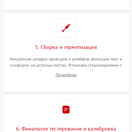
проводки.
5. Сборка и герметизация
Аккуратная укладка проводов и шлейфов, фиксация плат и
конфорок на штатных местах. Установка стеклокерамики с
проверкой равномерности зазоров. Нанесение
Подробнее
термостойкого герметика или укладка уплотнительной
ленты по контуру.
6. Финальное тестирование и калибровка