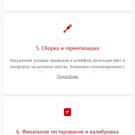
проводки.
5. Сборка и герметизация
Аккуратная укладка проводов и шлейфов, фиксация плат и
конфорок на штатных местах. Установка стеклокерамики с
проверкой равномерности зазоров. Нанесение
Подробнее
термостойкого герметика или укладка уплотнительной
ленты по контуру.
6. Финальное тестирование и калибровка