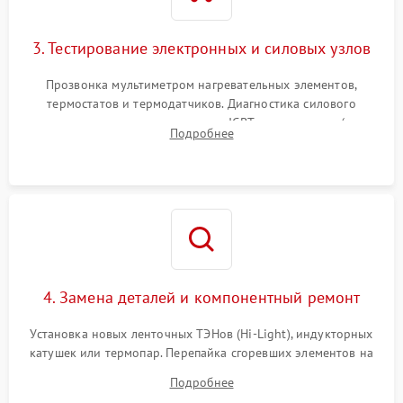
3. Тестирование электронных и силовых узлов
Прозвонка мультиметром нагревательных элементов,
термостатов и термодатчиков. Диагностика силового
модуля, реле, диодных мостов и IGBT-транзисторов (для
Подробнее
индукции). Проверка кранов и газ-контроля (для газовых
панелей).
4. Замена деталей и компонентный ремонт
Установка новых ленточных ТЭНов (Hi-Light), индукторных
катушек или термопар. Перепайка сгоревших элементов на
плате управления, восстановление токопроводящих
Подробнее
дорожек. Очистка контактов и замена поврежденной