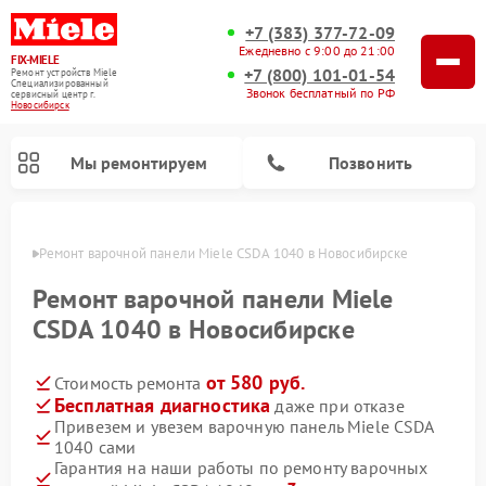
+7 (383) 377-72-09
Ежедневно с 9:00 до 21:00
FIX-MIELE
+7 (800) 101-01-54
Ремонт устройств Miele
Специализированный
Звонок бесплатный по РФ
cервисный центр г.
Новосибирск
Мы ремонтируем
Позвонить
ирске
Ремонт варочной панели Miele CSDA 1040 в Новосибирске
Ремонт варочной панели Miele
CSDA 1040 в Новосибирске
от 580 руб.
Стоимость ремонта
Бесплатная диагностика
даже при отказе
Привезем и увезем варочную панель Miele CSDA
1040 сами
Ремонт вертикальных пылесосов Miele
Ремонт роботов-пылесосов Miele
Ремонт посудомоечных машин Miele
Ремонт микроволновых печей Miele
Ремонт стиральных машин Miele
Ремонт гладильных систем Miele
Ремонт сушильных машин Miele
Гарантия на наши работы по ремонту варочных