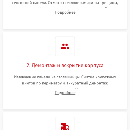
сенсорной панели. Осмотр стеклокерамики на трещины,
проверка конфорок на равномерность нагрева. Опрос
Подробнее
клиента о симптомах (не включается, не видит посуду,
щелкает).
2. Демонтаж и вскрытие корпуса
Извлечение панели из столешницы. Снятие крепежных
винтов по периметру и аккуратный демонтаж
стеклокерамической поверхности. Отсоединение шлейфов
Подробнее
сенсорного блока для доступа к силовым платам, катушкам
или ТЭНам.