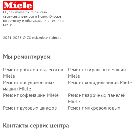
СЦ nsk.miele-fixim.ru - сеть
сервисных центров в Новосибирске
по ремонту и обслуживанию техники
Miele
2021-2026 © СЦ nsk.miele-fixim.ru
Мы ремонтируем
Ремонт роботов-пылесосов
Ремонт стиральных машин
Miele
Miele
Ремонт посудомоечных
Ремонт холодильников Miele
машин Miele
Ремонт кофемашин Miele
Ремонт варочных панелей
Miele
Ремонт духовых шкафов
Ремонт микроволновых
Miele
печей Miele
Ремонт парогенераторов
Ремонт вытяжек Miele
Контакты сервис центра
Miele
Ремонт гладильных систем
Ремонт вертикальных