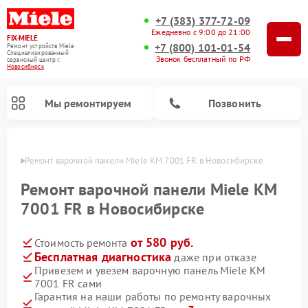
+7 (383) 377-72-09
Ежедневно с 9:00 до 21:00
FIX-MIELE
+7 (800) 101-01-54
Ремонт устройств Miele
Специализированный
Звонок бесплатный по РФ
cервисный центр г.
Новосибирск
Мы ремонтируем
Позвонить
ирске
Ремонт варочной панели Miele KM 7001 FR в Новосибирске
Ремонт варочной панели Miele KM
7001 FR в Новосибирске
от 580 руб.
Стоимость ремонта
Бесплатная диагностика
даже при отказе
Привезем и увезем варочную панель Miele KM
7001 FR сами
Ремонт вертикальных пылесосов Miele
Ремонт роботов-пылесосов Miele
Ремонт посудомоечных машин Miele
Ремонт микроволновых печей Miele
Ремонт стиральных машин Miele
Ремонт гладильных систем Miele
Ремонт сушильных машин Miele
Гарантия на наши работы по ремонту варочных