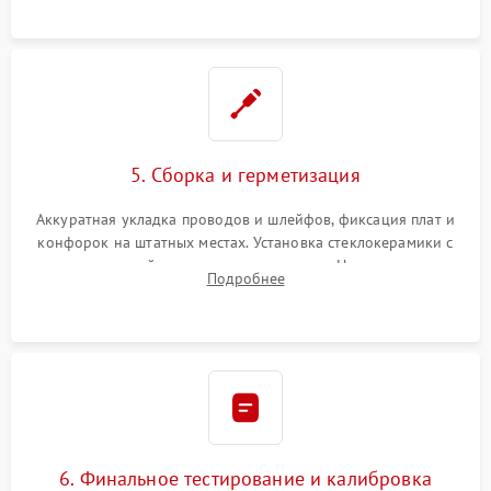
проводки.
5. Сборка и герметизация
Аккуратная укладка проводов и шлейфов, фиксация плат и
конфорок на штатных местах. Установка стеклокерамики с
проверкой равномерности зазоров. Нанесение
Подробнее
термостойкого герметика или укладка уплотнительной
ленты по контуру.
6. Финальное тестирование и калибровка