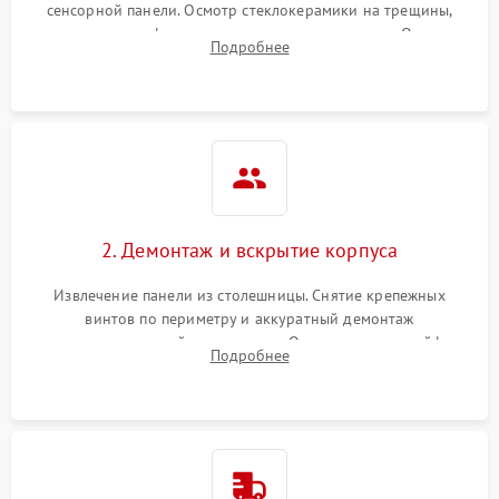
сенсорной панели. Осмотр стеклокерамики на трещины,
проверка конфорок на равномерность нагрева. Опрос
Подробнее
клиента о симптомах (не включается, не видит посуду,
щелкает).
2. Демонтаж и вскрытие корпуса
Извлечение панели из столешницы. Снятие крепежных
винтов по периметру и аккуратный демонтаж
стеклокерамической поверхности. Отсоединение шлейфов
Подробнее
сенсорного блока для доступа к силовым платам, катушкам
или ТЭНам.