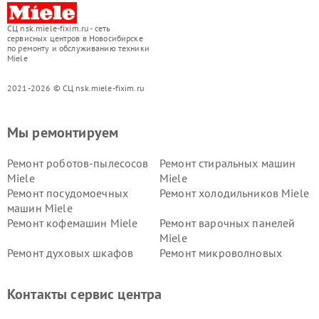
СЦ nsk.miele-fixim.ru - сеть
сервисных центров в Новосибирске
по ремонту и обслуживанию техники
Miele
2021-2026 © СЦ nsk.miele-fixim.ru
Мы ремонтируем
Ремонт роботов-пылесосов
Ремонт стиральных машин
Miele
Miele
Ремонт посудомоечных
Ремонт холодильников Miele
машин Miele
Ремонт кофемашин Miele
Ремонт варочных панелей
Miele
Ремонт духовых шкафов
Ремонт микроволновых
Miele
печей Miele
Ремонт парогенераторов
Ремонт вытяжек Miele
Контакты сервис центра
Miele
Ремонт гладильных систем
Ремонт вертикальных