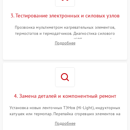
3. Тестирование электронных и силовых узлов
Прозвонка мультиметром нагревательных элементов,
термостатов и термодатчиков. Диагностика силового
модуля, реле, диодных мостов и IGBT-транзисторов (для
Подробнее
индукции). Проверка кранов и газ-контроля (для газовых
панелей).
4. Замена деталей и компонентный ремонт
Установка новых ленточных ТЭНов (Hi-Light), индукторных
катушек или термопар. Перепайка сгоревших элементов на
плате управления, восстановление токопроводящих
Подробнее
дорожек. Очистка контактов и замена поврежденной