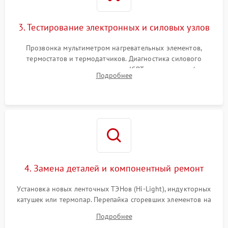
3. Тестирование электронных и силовых узлов
Прозвонка мультиметром нагревательных элементов,
термостатов и термодатчиков. Диагностика силового
модуля, реле, диодных мостов и IGBT-транзисторов (для
Подробнее
индукции). Проверка кранов и газ-контроля (для газовых
панелей).
4. Замена деталей и компонентный ремонт
Установка новых ленточных ТЭНов (Hi-Light), индукторных
катушек или термопар. Перепайка сгоревших элементов на
плате управления, восстановление токопроводящих
Подробнее
дорожек. Очистка контактов и замена поврежденной