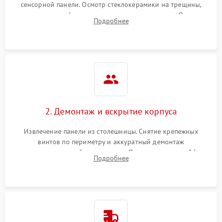
сенсорной панели. Осмотр стеклокерамики на трещины,
проверка конфорок на равномерность нагрева. Опрос
Подробнее
клиента о симптомах (не включается, не видит посуду,
щелкает).
2. Демонтаж и вскрытие корпуса
Извлечение панели из столешницы. Снятие крепежных
винтов по периметру и аккуратный демонтаж
стеклокерамической поверхности. Отсоединение шлейфов
Подробнее
сенсорного блока для доступа к силовым платам, катушкам
или ТЭНам.