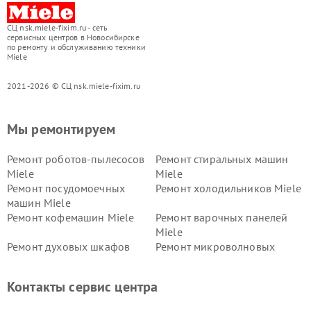
СЦ nsk.miele-fixim.ru - сеть
сервисных центров в Новосибирске
по ремонту и обслуживанию техники
Miele
2021-2026 © СЦ nsk.miele-fixim.ru
Мы ремонтируем
Ремонт роботов-пылесосов
Ремонт стиральных машин
Miele
Miele
Ремонт посудомоечных
Ремонт холодильников Miele
машин Miele
Ремонт кофемашин Miele
Ремонт варочных панелей
Miele
Ремонт духовых шкафов
Ремонт микроволновых
Miele
печей Miele
Ремонт парогенераторов
Ремонт вытяжек Miele
Контакты сервис центра
Miele
Ремонт гладильных систем
Ремонт вертикальных