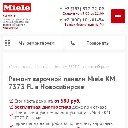
+7 (383) 377-72-09
Ежедневно с 9:00 до 21:00
FIX-MIELE
+7 (800) 101-01-54
Ремонт устройств Miele
Специализированный
Звонок бесплатный по РФ
cервисный центр г.
Новосибирск
Мы ремонтируем
Позвонить
ирске
Ремонт варочной панели Miele KM 7373 FL в Новосибирске
Ремонт варочной панели Miele KM
7373 FL в Новосибирске
от 580 руб.
Стоимость ремонта
Бесплатная диагностика
даже при отказе
Привезем и увезем варочную панель Miele KM
7373 FL сами
Ремонт вертикальных пылесосов Miele
Ремонт роботов-пылесосов Miele
Ремонт посудомоечных машин Miele
Ремонт микроволновых печей Miele
Ремонт стиральных машин Miele
Ремонт гладильных систем Miele
Ремонт сушильных машин Miele
Гарантия на наши работы по ремонту варочных