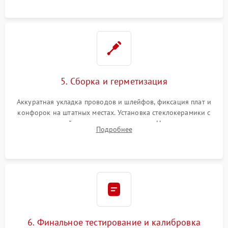
проводки.
5. Сборка и герметизация
Аккуратная укладка проводов и шлейфов, фиксация плат и
конфорок на штатных местах. Установка стеклокерамики с
проверкой равномерности зазоров. Нанесение
Подробнее
термостойкого герметика или укладка уплотнительной
ленты по контуру.
6. Финальное тестирование и калибровка