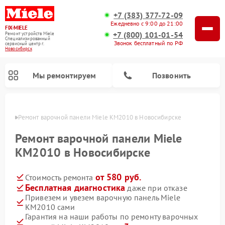
+7 (383) 377-72-09
Ежедневно с 9:00 до 21:00
FIX-MIELE
+7 (800) 101-01-54
Ремонт устройств Miele
Специализированный
Звонок бесплатный по РФ
cервисный центр г.
Новосибирск
Мы ремонтируем
Позвонить
ирске
Ремонт варочной панели Miele KM2010 в Новосибирске
Ремонт варочной панели Miele
KM2010 в Новосибирске
от 580 руб.
Стоимость ремонта
Бесплатная диагностика
даже при отказе
Привезем и увезем варочную панель Miele
KM2010 сами
Ремонт вертикальных пылесосов Miele
Ремонт роботов-пылесосов Miele
Ремонт посудомоечных машин Miele
Ремонт микроволновых печей Miele
Ремонт стиральных машин Miele
Ремонт гладильных систем Miele
Ремонт сушильных машин Miele
Гарантия на наши работы по ремонту варочных