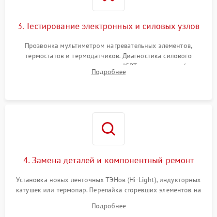
3. Тестирование электронных и силовых узлов
Прозвонка мультиметром нагревательных элементов,
термостатов и термодатчиков. Диагностика силового
модуля, реле, диодных мостов и IGBT-транзисторов (для
Подробнее
индукции). Проверка кранов и газ-контроля (для газовых
панелей).
4. Замена деталей и компонентный ремонт
Установка новых ленточных ТЭНов (Hi-Light), индукторных
катушек или термопар. Перепайка сгоревших элементов на
плате управления, восстановление токопроводящих
Подробнее
дорожек. Очистка контактов и замена поврежденной