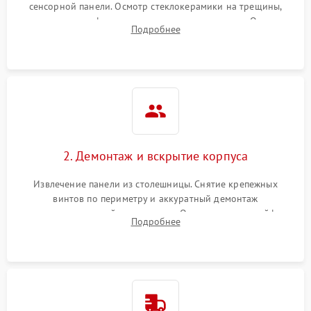
сенсорной панели. Осмотр стеклокерамики на трещины,
проверка конфорок на равномерность нагрева. Опрос
Подробнее
клиента о симптомах (не включается, не видит посуду,
щелкает).
2. Демонтаж и вскрытие корпуса
Извлечение панели из столешницы. Снятие крепежных
винтов по периметру и аккуратный демонтаж
стеклокерамической поверхности. Отсоединение шлейфов
Подробнее
сенсорного блока для доступа к силовым платам, катушкам
или ТЭНам.