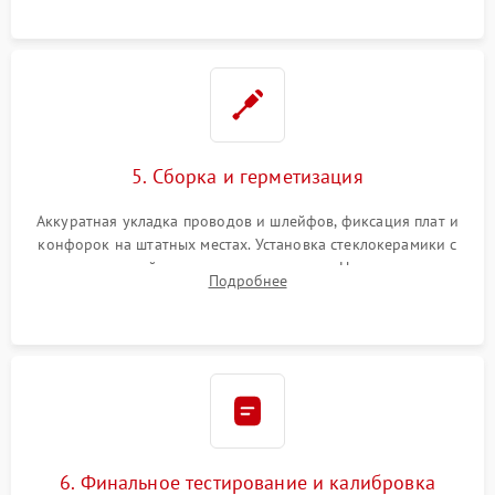
проводки.
5. Сборка и герметизация
Аккуратная укладка проводов и шлейфов, фиксация плат и
конфорок на штатных местах. Установка стеклокерамики с
проверкой равномерности зазоров. Нанесение
Подробнее
термостойкого герметика или укладка уплотнительной
ленты по контуру.
6. Финальное тестирование и калибровка