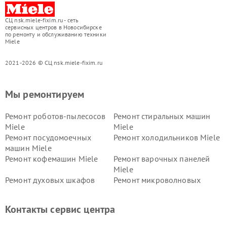
СЦ nsk.miele-fixim.ru - сеть
сервисных центров в Новосибирске
по ремонту и обслуживанию техники
Miele
2021-2026 © СЦ nsk.miele-fixim.ru
Мы ремонтируем
Ремонт роботов-пылесосов
Ремонт стиральных машин
Miele
Miele
Ремонт посудомоечных
Ремонт холодильников Miele
машин Miele
Ремонт кофемашин Miele
Ремонт варочных панелей
Miele
Ремонт духовых шкафов
Ремонт микроволновых
Miele
печей Miele
Ремонт парогенераторов
Ремонт вытяжек Miele
Контакты сервис центра
Miele
Ремонт гладильных систем
Ремонт вертикальных