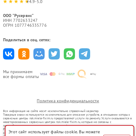
4.9-5.0
ООО "Русервис"
ИНН 7702633247
ОГРН 1077746335776
Поделиться в соц. сетях:
Мы принимаем
все формы оплаты
Политика конфиденциальности
Вся информация на сайте носит исключительно справочный характер.
Товарные знаки используются исключительно для описания устройств, в отношении которых
сервисные центры nsk.miele-fixim.ru предоставляют услуги по ремонту. Услуги оказываются в
неавторизованных сервисных центрах nsk.miele-fixim.ru, которые не связаны с
правообладателями товарных знаков или их официальными представителями.
Ремонт осуществляется для устройств, уже введенных в гражданский оборот в соответствии
Этот сайт использует файлы cookie. Вы можете
со статьей 1487 ГК РФ.