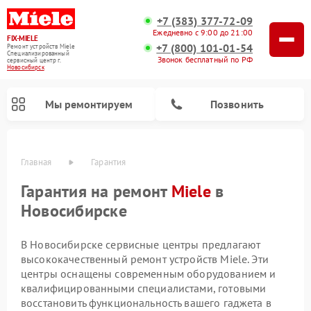
+7 (383) 377-72-09
Ежедневно с 9:00 до 21:00
FIX-MIELE
+7 (800) 101-01-54
Ремонт устройств Miele
Специализированный
Звонок бесплатный по РФ
cервисный центр г.
Новосибирск
Мы ремонтируем
Позвонить
Главная
Гарантия
Гарантия на ремонт
Miele
в
Новосибирске
В Новосибирске сервисные центры предлагают
высококачественный ремонт устройств Miele. Эти
центры оснащены современным оборудованием и
квалифицированными специалистами, готовыми
Ремонт роботов-пылесосов Miele
Ремонт посудомоечных машин Miele
Ремонт гладильных систем Miele
Ремонт сушильных машин Miele
Ремонт вертикальных пылесосов Miele
Ремонт стиральных машин Miele
Ремонт варочных панелей Miele
Ремонт микроволновых печей Miele
восстановить функциональность вашего гаджета в