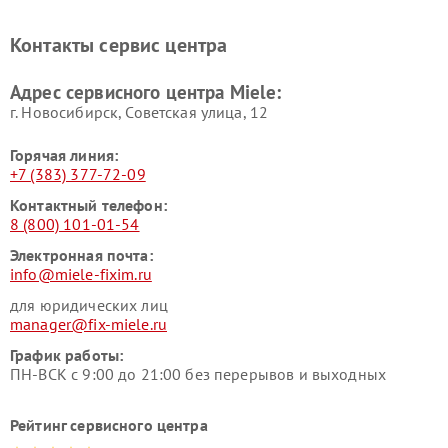
Miele
печей Miele
Ремонт парогенераторов
Ремонт вытяжек Miele
Контакты сервис центра
Miele
Ремонт гладильных систем
Ремонт вертикальных
Адрес сервисного центра Miele:
Miele
пылесосов Miele
г. Новосибирск, Советская улица, 12
Горячая линия:
+7 (383) 377-72-09
Контактный телефон:
8 (800) 101-01-54
Электронная почта:
info@miele-fixim.ru
для юридических лиц
manager@fix-miele.ru
График работы:
ПН-ВСК с 9:00 до 21:00 без перерывов и выходных
Рейтинг сервисного центра