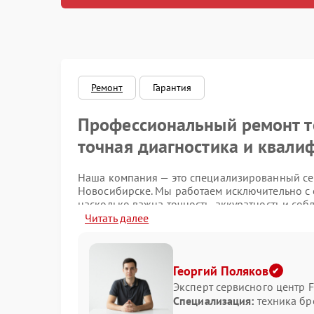
Ремонт
Гарантия
Профессиональный ремонт те
точная диагностика и квал
Наша компания — это специализированный сер
Новосибирске. Мы работаем исключительно с
насколько важна точность, аккуратность и со
восстановлении его работоспособности. Наш
Читать далее
квалификацией, опытом и доступом к оригинал
и надежность выполненных работ.
Основные неисправности, с
Георгий Поляков
Эксперт сервисного центр F
Специализация:
техника бр
Бытовая техника Miele отличается высокой н