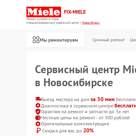
FIX-MIELE
Ремонт устройств Miele
Специализированный cервисный центр г.
Новосибирск
Мы ремонтируем
Срочный ремонт
Це
Сервисный центр Mi
в Новосибирске
за 30 мин
Выезд мастера на дом
бесплатн
бесплат
Диагностика в сервисном центре
Гарантия на ремонт и запчасти до 3х лет
Честные цены на ремонт - от 300 рублей
Оригинальные комплектующие
20%
Скидка для вас до
Ремонт роботов-пылесосов Miele
Ремонт стиральных машин Miele
Ремонт посудомоечных машин Miele
Ремонт варочных панелей Miele
Ремонт духовых шкафов Miele
Ремонт микроволновых печей Miele
Ремонт парогенераторов Miele
Ремонт гладильных систем Miele
Ремонт вертикальных пылесосов Miele
Ремонт сушильных машин Miele