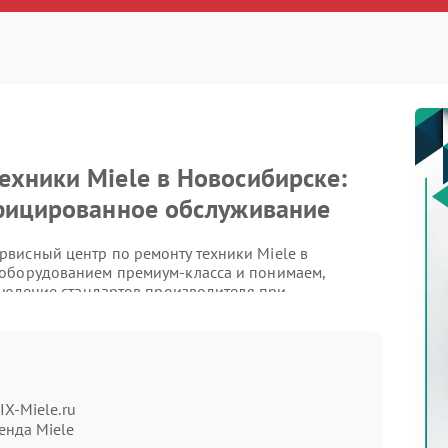
хники Miele в Новосибирске:
ифицированное обслуживание
висный центр по ремонту техники Miele в
 оборудованием премиум-класса и понимаем,
блюдение стандартов производителя при
и специалисты обладают необходимой
ьным запчастям, что гарантирует высокое качество
 которыми к нам обращаются
IX-Miele.ru
енда Miele
адежностью, однако даже самые продуманные