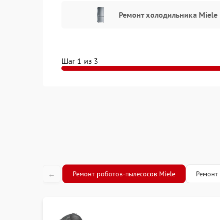
Как организован процесс ре
Ремонт холодильника Miele
Miele
Мы придерживаемся четкой и выверенной схе
Прием заявки и первичное консультирован
Шаг 1 из 3
Проведение диагностики и согласование ст
Выполнение работ и проверка устройства н
Выдача исправной техники и предоставлен
Каждый этап согласуется с клиентом, а ремон
соблюдением всех технических требований.
Если вам необходим надежный сервис Miele в
адресу Советская улица, 12. Получить консуль
телефону +7 (383) 377-72-09. Мы гарантируе
результат.
←
Ремонт роботов-пылесосов Miele
Ремонт