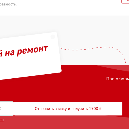
равность.
й на ремонт
При оформл
Отправить заявку и получить 1500 ₽
сти